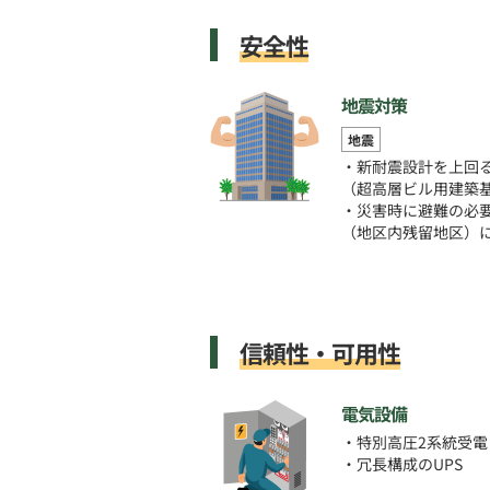
安全性
地震対策
地震
・新耐震設計を上回
（超高層ビル用建築
・災害時に避難の必
（地区内残留地区）
信頼性・可用性
電気設備
・特別高圧2系統受電
・冗長構成のUPS