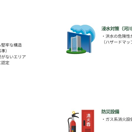
浸水対策（河
・洪水の危険性
（ハザードマッ
る堅牢な構造
基準）
要がないエリア
に認定
防災設備
・ガス系消火設