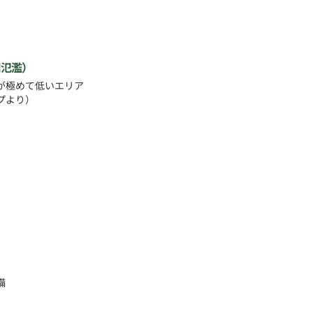
川氾濫）
が極めて低いエリア
プより）
備