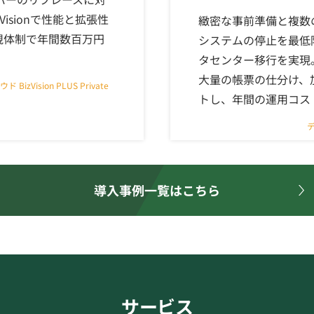
isionで性能と拡張性
緻密な事前準備と複数
監視体制で年間数百万円
システムの停止を最低
タセンター移行を実現
大量の帳票の仕分け、
izVision PLUS Private
トし、年間の運用コス
導入事例一覧はこちら
サービス