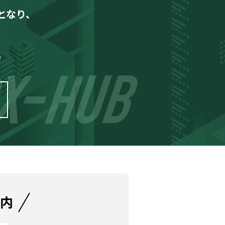
となり、
。
案内