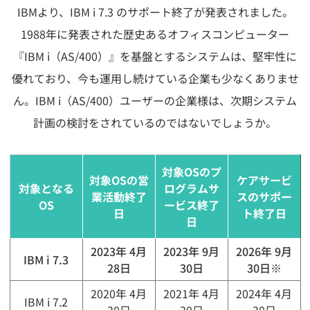
IBMより、IBM i 7.3 のサポート終了が発表されました。
1988年に発表された歴史あるオフィスコンピューター
『IBM i（AS/400）』を
基盤とするシステムは、堅牢性に
優れており、今も運用し続けている企業も少なくありませ
ん。
IBM i（AS/400）ユーザーの企業様は、
次期システム
計画の検討をされているのではないでしょうか。
対象OSの
プ
対象OSの
営
ケアサービ
対象となる
ログラムサ
業活動終了
スの
サポー
OS
ービス
終了
日
ト終了日
日
2023年 4月
2023年 9月
2026年 9月
IBM i 7.3
28日
30日
30日※
2020年 4月
2021年 4月
2024年 4月
IBM i 7.2
30日
30日
30日