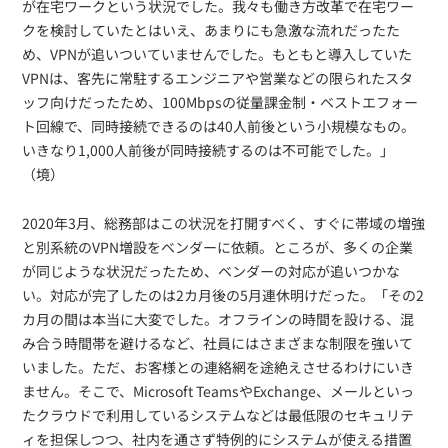
が在宅ワークという状況でした。我々も働き方改革で在宅ワー
クを検討していたとはいえ、あまりにも急激な流れだったた
め、VPNが追いついていませんでした。もともと導入していた
VPNは、客先に常駐するエンジニアや営業などの限られたスタ
ッフ向けだったため、100Mbpsの従量課金制・ベストエフォー
ト回線で、同時接続できるのは40人前後という小規模なもの。
いきなり1,000人前後が同時接続するのは不可能でした。」
（境）
2020年3月、総務部はこの状況を打開すべく、すぐに帯域の増強
と別系統のVPN増設をベンダーに依頼。ところが、多くの企業
が同じような状況だったため、ベンダーの対応が追いつかな
い。対応が完了したのは2カ月後の5月連休明けだった。「その2
カ月の間は本当に大変でした。オフラインの時間を設ける、混
み合う時間帯を避けるなど、社員にはさまざまな制限を強いて
いました。ただ、お客様との連絡網を途絶えさせるわけにいき
ません。そこで、Microsoft TeamsやExchange、メールといっ
たクラウドで利用しているシステムなどは最低限のセキュリテ
ィを担保しつつ、社内を通さず特例的にシステムが使える措置