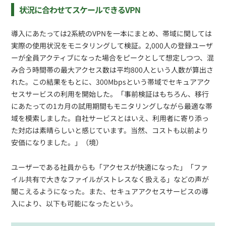
状況に合わせてスケールできるVPN
導入にあたっては2系統のVPNを一本にまとめ、帯域に関しては
実際の使用状況をモニタリングして検証。2,000人の登録ユーザ
ーが全員アクティブになった場合をピークとして想定しつつ、混
み合う時間帯の最大アクセス数は平均800人という人数が算出さ
れた。この結果をもとに、300Mbpsという帯域でセキュアアク
セスサービスの利用を開始した。「事前検証はもちろん、移行
にあたっての1カ月の試用期間もモニタリングしながら最適な帯
域を模索しました。自社サービスとはいえ、利用者に寄り添っ
た対応は素晴らしいと感じています。当然、コストも以前より
安価になりました。」（境）
ユーザーである社員からも「アクセスが快適になった」「ファ
イル共有で大きなファイルがストレスなく扱える」などの声が
聞こえるようになった。また、セキュアアクセスサービスの導
入により、以下も可能になったという。